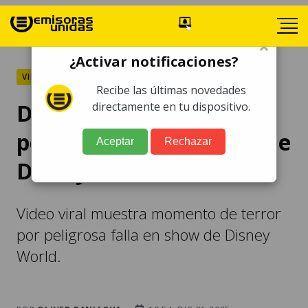
×
¿Activar notificaciones?
VIRAL
Recibe las últimas novedades
Difunden video de
directamente en tu dispositivo.
peligrosa falla en show de
Aceptar
Rechazar
Disney World
Video viral muestra momento de terror
por peligrosa falla en show de Disney
World.