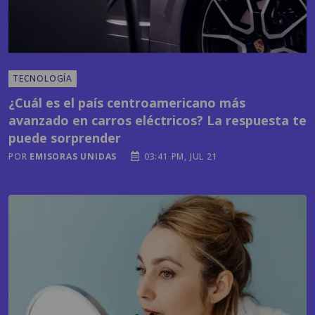
TECNOLOGÍA
¿Cuál es el país centroamericano más
avanzado en carros eléctricos? La respuesta te
puede sorprender
POR
EMISORAS UNIDAS
03:41 PM, JUL 21