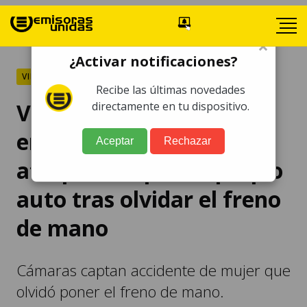
×
¿Activar notificaciones?
VIRAL
Recibe las últimas novedades
Video capta el momento
directamente en tu dispositivo.
en que mujer fue
Aceptar
Rechazar
atropellada por su propio
auto tras olvidar el freno
de mano
Cámaras captan accidente de mujer que
olvidó poner el freno de mano.