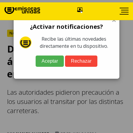
×
¿Activar notificaciones?
NACIONALES
Recibe las últimas novedades
Derrumbes y caída de
directamente en tu dispositivo.
árboles complican paso
Aceptar
Rechazar
en distintos sectores
Las autoridades pidieron precaución a
los usuarios al transitar por las distintas
carreteras.