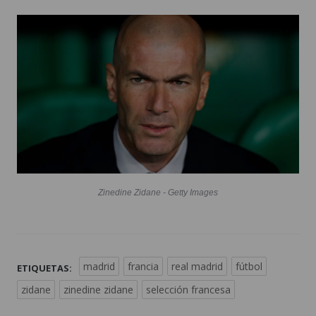
Zinedine Zidane - Getty Images
madrid
francia
real madrid
fútbol
ETIQUETAS:
zidane
zinedine zidane
selección francesa