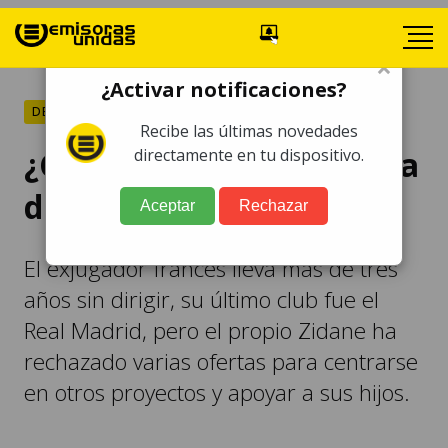
×
¿Activar notificaciones?
DEPORTES
Recibe las últimas novedades
¿Cuándo volverá Zidane a
directamente en tu dispositivo.
dirigir a un equipo?
Aceptar
Rechazar
El exjugador francés lleva más de tres
años sin dirigir, su último club fue el
Real Madrid, pero el propio Zidane ha
rechazado varias ofertas para centrarse
en otros proyectos y apoyar a sus hijos.