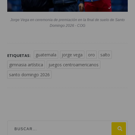
Jorge Vega en ceremonia de premiación en la final de suelo de Santo
Domingo 2026 - COG
guatemala
jorge vega
oro
salto
ETIQUETAS:
gimnasia artística
juegos centroamericanos
santo domingo 2026