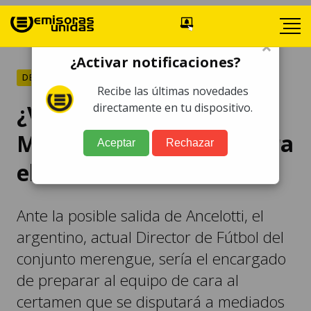
×
¿Activar notificaciones?
DEPORTES
Recibe las últimas novedades
¿Vuelve Solari? El Real
directamente en tu dispositivo.
Madrid lo contempla para
Aceptar
Rechazar
el Mundial de Clubes
Ante la posible salida de Ancelotti, el
argentino, actual Director de Fútbol del
conjunto merengue, sería el encargado
de preparar al equipo de cara al
certamen que se disputará a mediados