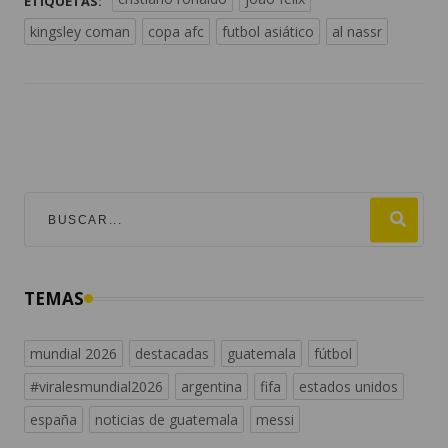
ETIQUETAS:
kingsley coman
copa afc
futbol asiático
al nassr
TEMAS
mundial 2026
destacadas
guatemala
fútbol
#viralesmundial2026
argentina
fifa
estados unidos
españa
noticias de guatemala
messi