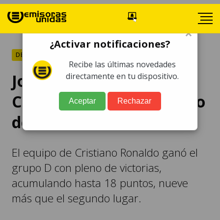
×
¿Activar notificaciones?
DEPORTES
Recibe las últimas novedades
Joao Felix, Coman y
directamente en tu dispositivo.
Cristiano alargan el pleno
Aceptar
Rechazar
del Al Nassr
El equipo de Cristiano Ronaldo ganó el
grupo D con pleno de victorias,
acumulando hasta 18 puntos, nueve
más que el segundo lugar.