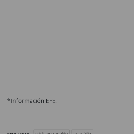
*Información EFE.
cristiano ronaldo
joao félix