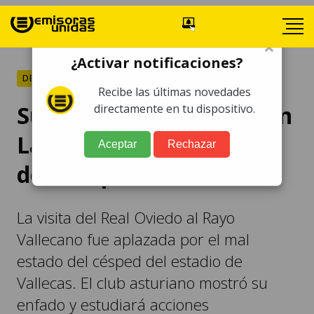
×
¿Activar notificaciones?
DEPORTES
Recibe las últimas novedades
Suspendido un partido en
directamente en tu dispositivo.
LaLiga por el mal estado
Aceptar
Rechazar
del campo
La visita del Real Oviedo al Rayo
Vallecano fue aplazada por el mal
estado del césped del estadio de
Vallecas. El club asturiano mostró su
enfado y estudiará acciones