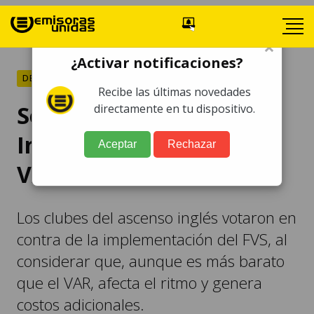
×
¿Activar notificaciones?
DEPORTES
Recibe las últimas novedades
Segunda división de
directamente en tu dispositivo.
Inglaterra se opone al
Aceptar
Rechazar
VAR
Los clubes del ascenso inglés votaron en
contra de la implementación del FVS, al
considerar que, aunque es más barato
que el VAR, afecta el ritmo y genera
costos adicionales.