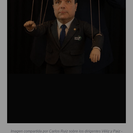
Imagen compartida por Carlos Ruiz sobre los dirigentes Véliz y Paiz -