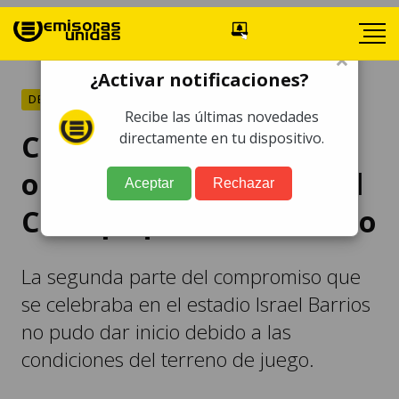
×
¿Activar notificaciones?
DEPORTES
Recibe las últimas novedades
Condiciones climáticas
directamente en tu dispositivo.
obligan a reprogramar el
Aceptar
Rechazar
Coatepeque vs. San Pedro
La segunda parte del compromiso que
se celebraba en el estadio Israel Barrios
no pudo dar inicio debido a las
condiciones del terreno de juego.