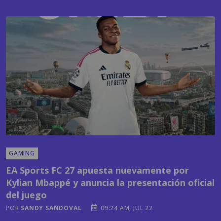
GAMING
EA Sports FC 27 apuesta nuevamente por
Kylian Mbappé y anuncia la presentación oficial
del juego
POR
SANDY SANDOVAL
09:24 AM, JUL 22