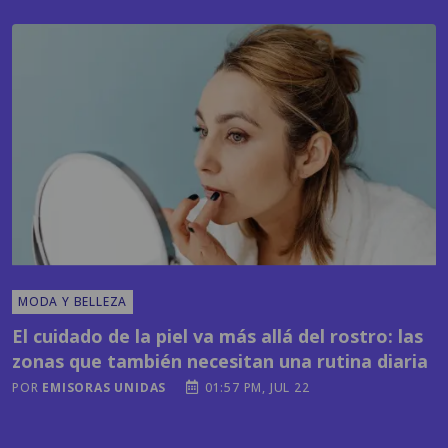
MODA Y BELLEZA
El cuidado de la piel va más allá del rostro: las
zonas que también necesitan una rutina diaria
POR
EMISORAS UNIDAS
01:57 PM, JUL 22