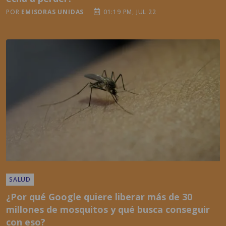
SALUD
¿Por qué Google quiere liberar más de 30
millones de mosquitos y qué busca conseguir
con eso?
POR
EMISORAS UNIDAS
03:57 PM, JUN 02