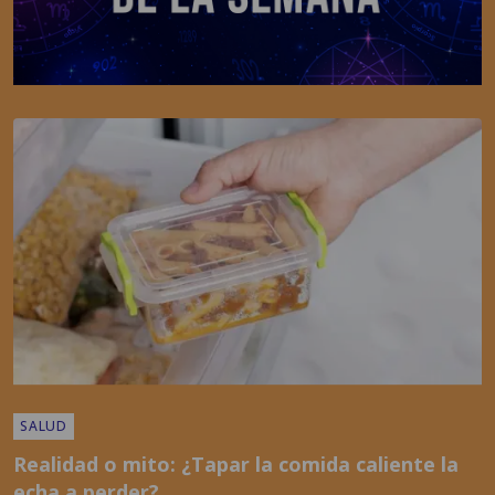
SALUD
Realidad o mito: ¿Tapar la comida caliente la
echa a perder?
POR
EMISORAS UNIDAS
01:19 PM, JUL 22