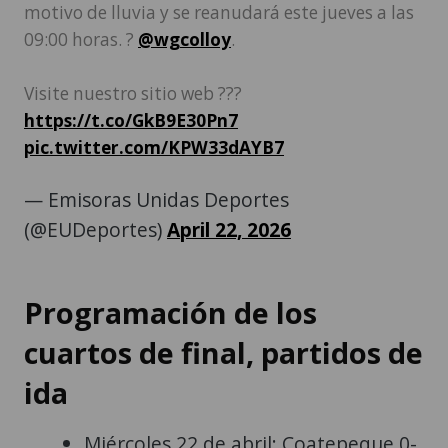
motivo de lluvia y se reanudará este jueves a las
09:00 horas. ?
@wgcolloy
.
Visite nuestro sitio web ???
https://t.co/GkB9E30Pn7
pic.twitter.com/KPW33dAYB7
— Emisoras Unidas Deportes
(@EUDeportes)
April 22, 2026
Programación de los
cuartos de final, partidos de
ida
Miércoles 22 de abril: Coatepeque 0-