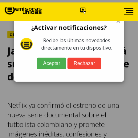
×
¿Activar notificaciones?
DEPORTES
Recibe las últimas novedades
James Rodríguez contará
directamente en tu dispositivo.
su historia en nueva serie
Aceptar
Rechazar
documental de Netflix
Netflix ya confirmó el estreno de una
nueva serie documental sobre el
futbolista colombiano y promete
imágenes inéditas, confesiones y