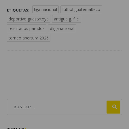
liga nacional
futbol guatemalteco
ETIQUETAS:
deportivo guastatoya
antigua g. f. c.
resultados partidos
#liganacional
torneo apertura 2026
TEMAS
mundial 2026
destacadas
guatemala
fútbol