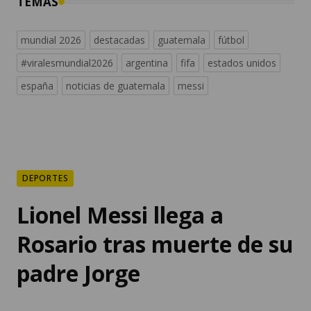
#viralesmundial2026
argentina
fifa
estados unidos
españa
noticias de guatemala
messi
DEPORTES
Lionel Messi llega a
Rosario tras muerte de su
padre Jorge
Esto se conoce sobre el acto de
despedida a Jorge Messi que será este