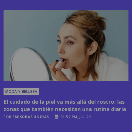
MODA Y BELLEZA
El cuidado de la piel va más allá del rostro: las
zonas que también necesitan una rutina diaria
POR
EMISORAS UNIDAS
01:57 PM, JUL 22