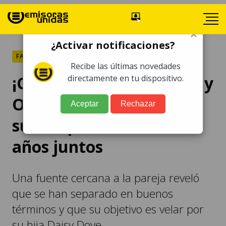
×
¿Activar notificaciones?
FARÁNDULA
Recibe las últimas novedades
¡Confirmado! Katy Perry y
directamente en tu dispositivo.
Orlando Bloom rompen
Aceptar
Rechazar
su compromiso tras 9
años juntos
Una fuente cercana a la pareja reveló
que se han separado en buenos
términos y que su objetivo es velar por
su hija Daisy Dove.