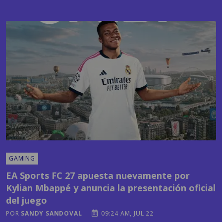
GAMING
EA Sports FC 27 apuesta nuevamente por
Kylian Mbappé y anuncia la presentación oficial
del juego
POR
SANDY SANDOVAL
09:24 AM, JUL 22