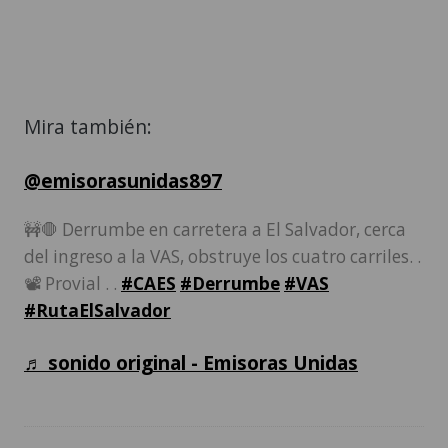
Mira también:
@emisorasunidas897
🚧🛑 Derrumbe en carretera a El Salvador, cerca
del ingreso a la VAS, obstruye los cuatro carriles. .
📽️ Provial . .
#CAES
#Derrumbe
#VAS
#RutaElSalvador
♬ sonido original - Emisoras Unidas