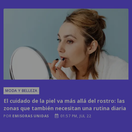
MODA Y BELLEZA
El cuidado de la piel va más allá del rostro: las
zonas que también necesitan una rutina diaria
POR
EMISORAS UNIDAS
01:57 PM, JUL 22