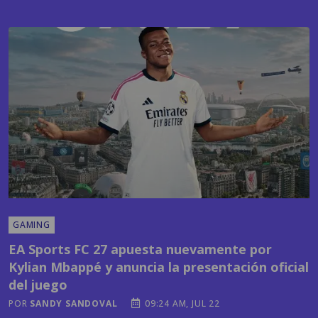
GAMING
EA Sports FC 27 apuesta nuevamente por
Kylian Mbappé y anuncia la presentación oficial
del juego
POR
SANDY SANDOVAL
09:24 AM, JUL 22