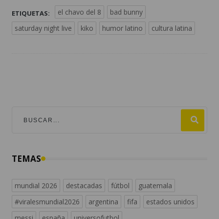
el chavo del 8
bad bunny
ETIQUETAS:
saturday night live
kiko
humor latino
cultura latina
TEMAS
mundial 2026
destacadas
fútbol
guatemala
#viralesmundial2026
argentina
fifa
estados unidos
messi
españa
universofutbol