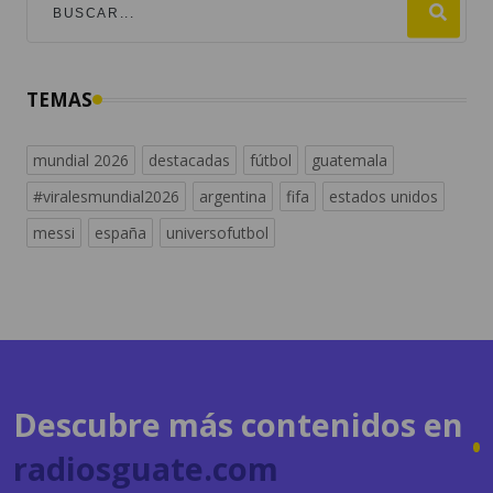
TEMAS
mundial 2026
destacadas
fútbol
guatemala
#viralesmundial2026
argentina
fifa
estados unidos
messi
españa
universofutbol
Descubre más contenidos en
radiosguate.com