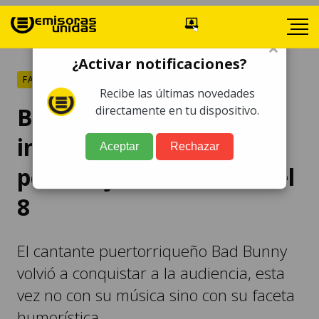
×
¿Activar notificaciones?
FARÁNDULA
Recibe las últimas novedades
Bad Bunny sorprende al
directamente en tu dispositivo.
imitar a famoso
Aceptar
Rechazar
personaje de El Chavo del
8
El cantante puertorriqueño Bad Bunny
volvió a conquistar a la audiencia, esta
vez no con su música sino con su faceta
humorística.