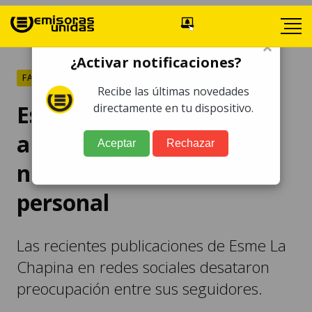
×
¿Activar notificaciones?
FARÁNDULA
Recibe las últimas novedades
Esme La Chapina alarma
directamente en tu dispositivo.
a sus fans con triste
Aceptar
Rechazar
noticia de su vida
personal
Las recientes publicaciones de Esme La
Chapina en redes sociales desataron
preocupación entre sus seguidores.