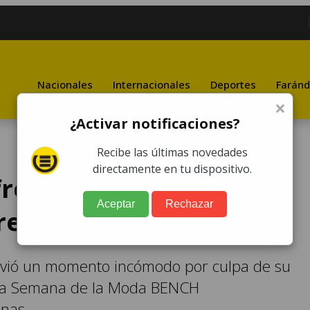
Nacionales
Internacionales
Deportes
Faránd
×
¿Activar notificaciones?
Recibe las últimas novedades
directamente en tu dispositivo.
fre percance en plena
Aceptar
Rechazar
reacción se vuelve viral
ivió un momento incómodo por culpa de su
n la Semana de la Moda BENCH
inas.