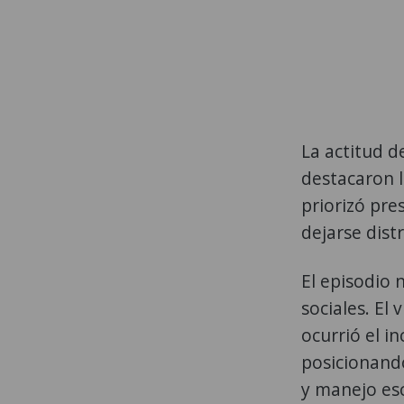
La actitud 
destacaron l
priorizó pre
dejarse dist
El episodio 
sociales. El
ocurrió el i
posicionand
y manejo esc