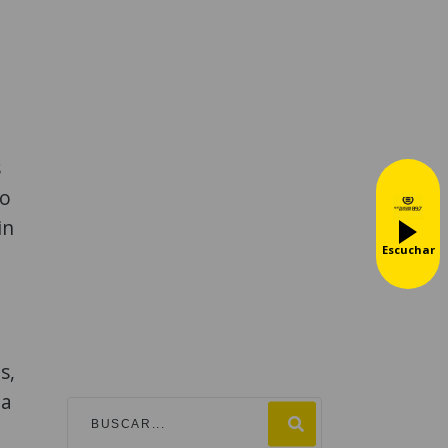
s
mo
in
Escuchar
s,
za