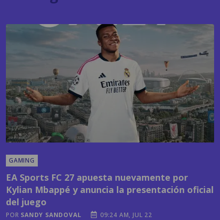
GAMING
EA Sports FC 27 apuesta nuevamente por
Kylian Mbappé y anuncia la presentación oficial
del juego
POR
SANDY SANDOVAL
09:24 AM, JUL 22