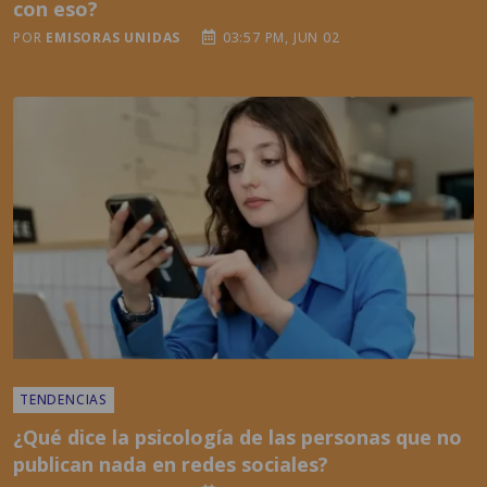
con eso?
POR
EMISORAS UNIDAS
03:57 PM, JUN 02
TENDENCIAS
¿Qué dice la psicología de las personas que no
publican nada en redes sociales?