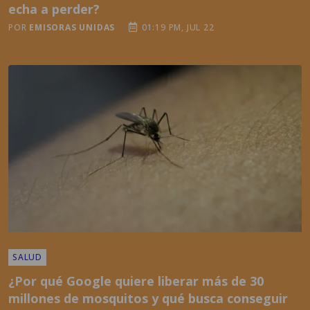
echa a perder?
POR
EMISORAS UNIDAS
01:19 PM, JUL 22
SALUD
¿Por qué Google quiere liberar más de 30
millones de mosquitos y qué busca conseguir