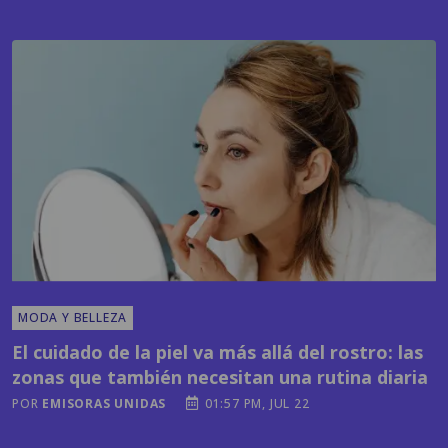
MODA Y BELLEZA
El cuidado de la piel va más allá del rostro: las
zonas que también necesitan una rutina diaria
POR
EMISORAS UNIDAS
01:57 PM, JUL 22