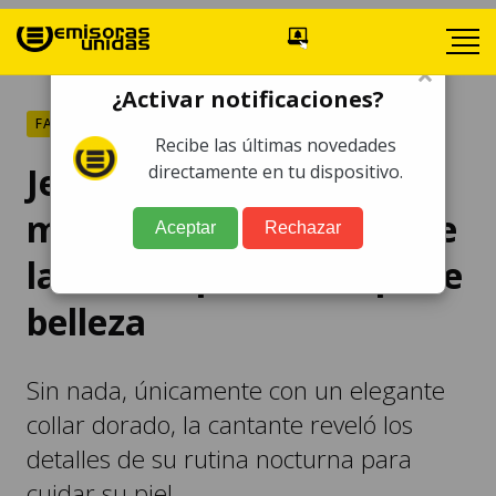
×
¿Activar notificaciones?
FARÁNDULA
Recibe las últimas novedades
Jennifer López se
directamente en tu dispositivo.
muestra al natural desde
Aceptar
Rechazar
la bañera para dar tips de
belleza
Sin nada, únicamente con un elegante
collar dorado, la cantante reveló los
detalles de su rutina nocturna para
cuidar su piel.