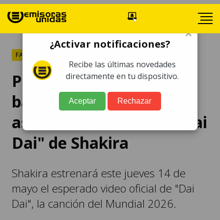
×
¿Activar notificaciones?
FARÁNDULA
Recibe las últimas novedades
Pelotas históricas y
directamente en tu dispositivo.
banderas mundialistas:
Aceptar
Rechazar
así será el estreno de "Dai
Dai" de Shakira
Shakira estrenará este jueves 14 de
mayo el esperado video oficial de "Dai
Dai", la canción del Mundial 2026.