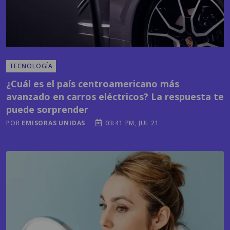
TECNOLOGÍA
¿Cuál es el país centroamericano más
avanzado en carros eléctricos? La respuesta te
puede sorprender
POR
EMISORAS UNIDAS
03:41 PM, JUL 21