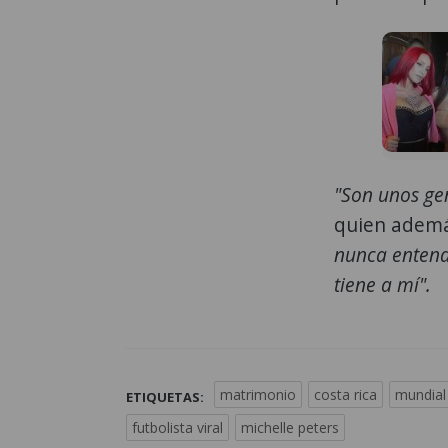
"Son unos ge
quien ademá
nunca entend
tiene a mí".
matrimonio
costa rica
mundial
ETIQUETAS:
futbolista viral
michelle peters