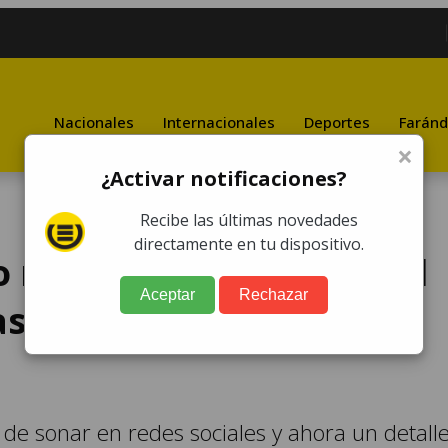
Nacionales
Internacionales
Deportes
Faránd
×
¿Activar notificaciones?
Recibe las últimas novedades
directamente en tu dispositivo.
más! El futbolista viral
Aceptar
Rechazar
asado con una
de sonar en redes sociales y ahora un detall