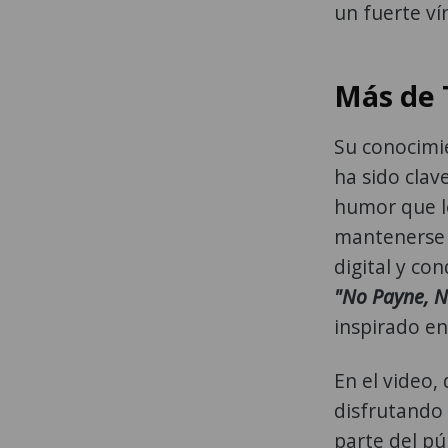
un fuerte v
Más de 
Su conocimie
ha sido clav
humor que lo
mantenerse a
digital y co
"No Payne, N
inspirado en
En el video,
disfrutando 
parte del pú