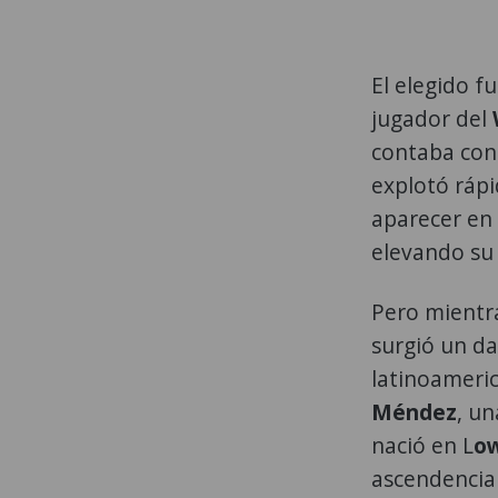
El elegido f
jugador del
contaba con
explotó ráp
aparecer en 
elevando su
Pero mientra
surgió un da
latinoameri
Méndez
, un
nació en L
ow
ascendencia 