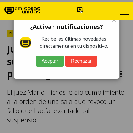
×
¿Activar notificaciones?
NACIONALES
Recibe las últimas novedades
Juzgado ordena
directamente en tu dispositivo.
suspensión de funciones
Aceptar
Rechazar
para magistrados del TSE
El juez Mario Hichos le dio cumplimiento
a la orden de una sala que revocó un
fallo que había levantado tal
suspensión.