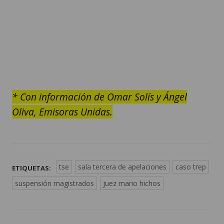
* Con información de Omar Solís y Ángel
Oliva, Emisoras Unidas.
tse
sala tercera de apelaciones
caso trep
ETIQUETAS:
suspensión magistrados
juez mario hichos