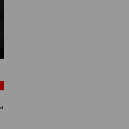
e
e
ía