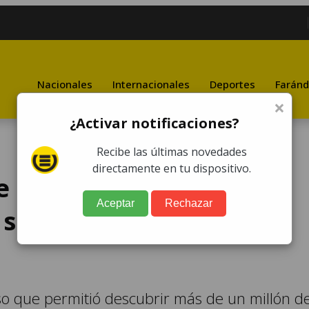
Nacionales
Internacionales
Deportes
Faránd
×
¿Activar notificaciones?
Recibe las últimas novedades
directamente en tu dispositivo.
 Q1 millón ocultos en
Aceptar
Rechazar
secretos de un camión
eso que permitió descubrir más de un millón d