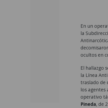
En un operat
la Subdirecc
Antinarcótica
decomisaro
ocultos en 
El hallazgo 
la Línea Anti
traslado de 
los agentes
operativo tá
Pineda
, de 