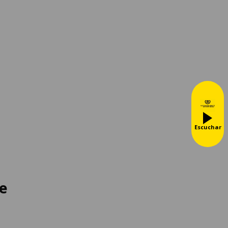
Escuchar
te