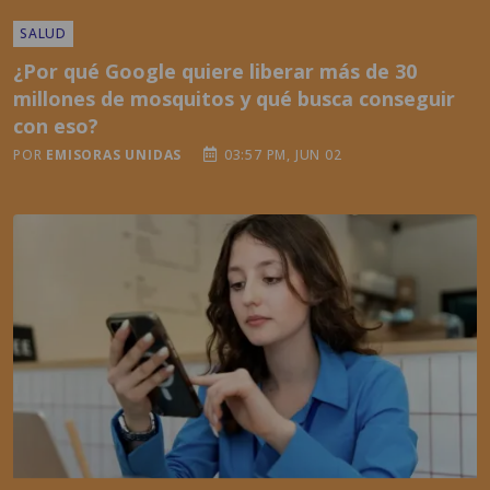
¿Por qué Google quiere liberar más de 30
millones de mosquitos y qué busca conseguir
con eso?
POR
EMISORAS UNIDAS
03:57 PM, JUN 02
TENDENCIAS