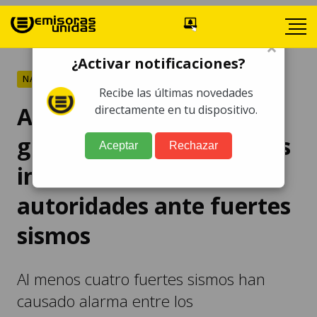
×
¿Activar notificaciones?
NACIONALES
Recibe las últimas novedades
Arévalo pide a
directamente en tu dispositivo.
guatemaltecos seguir las
Aceptar
Rechazar
instrucciones de
autoridades ante fuertes
sismos
Al menos cuatro fuertes sismos han
causado alarma entre los