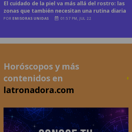
POR
EMISORAS UNIDAS
01:57 PM, JUL 22
Horóscopos y más
contenidos en
latronadora.com