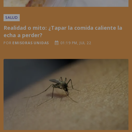
Realidad o mito: ¿Tapar la comida caliente la
echa a perder?
POR
EMISORAS UNIDAS
01:19 PM, JUL 22
SALUD