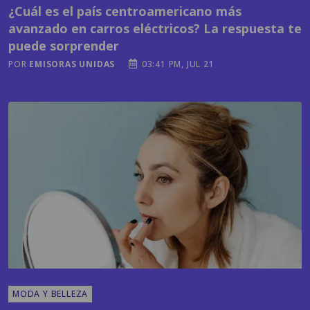
puede sorprender
POR
EMISORAS UNIDAS
03:41 PM, JUL 21
MODA Y BELLEZA
El cuidado de la piel va más allá del rostro: las
zonas que también necesitan una rutina diaria