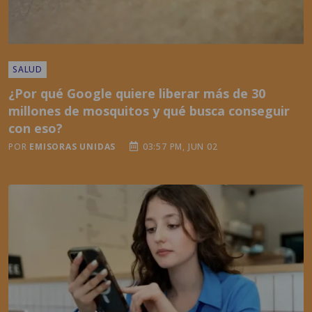
SALUD
¿Por qué Google quiere liberar más de 30
millones de mosquitos y qué busca conseguir
con eso?
POR
EMISORAS UNIDAS
03:57 PM, JUN 02