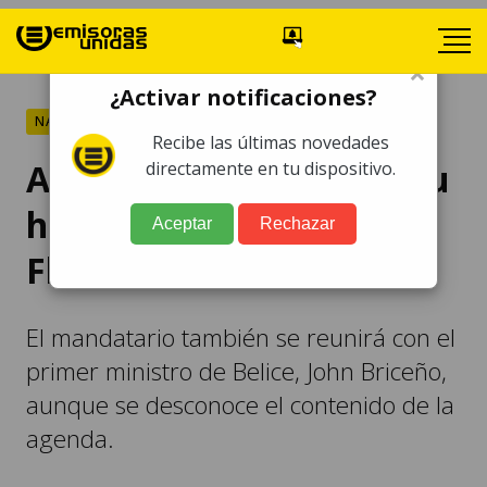
×
¿Activar notificaciones?
NACIONALES
Recibe las últimas novedades
Arévalo se reunirá con su
directamente en tu dispositivo.
homóloga de México en
Aceptar
Rechazar
Flores, Petén
El mandatario también se reunirá con el
primer ministro de Belice, John Briceño,
aunque se desconoce el contenido de la
agenda.