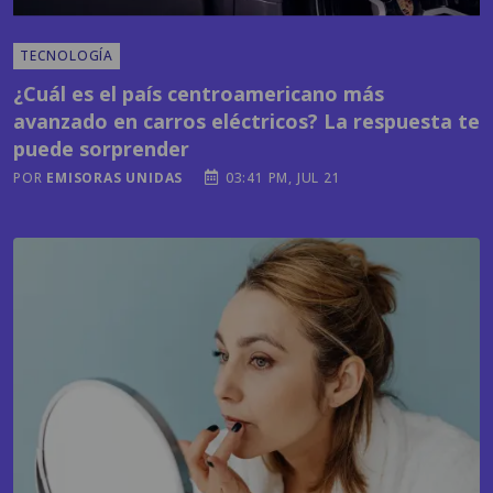
TECNOLOGÍA
¿Cuál es el país centroamericano más
avanzado en carros eléctricos? La respuesta te
puede sorprender
POR
EMISORAS UNIDAS
03:41 PM, JUL 21