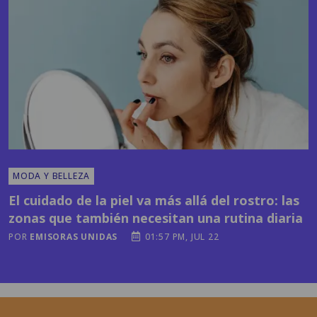
MODA Y BELLEZA
El cuidado de la piel va más allá del rostro: las
zonas que también necesitan una rutina diaria
POR
EMISORAS UNIDAS
01:57 PM, JUL 22