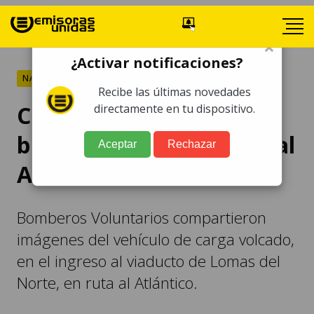
×
¿Activar notificaciones?
NACIONALES
Recibe las últimas novedades
Camión se accidenta y
directamente en tu dispositivo.
bloquea el paso en ruta al
Aceptar
Rechazar
Atlántico
Bomberos Voluntarios compartieron
imágenes del vehículo de carga volcado,
en el ingreso al viaducto de Lomas del
Norte, en ruta al Atlántico.