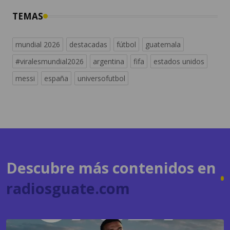
TEMAS
mundial 2026
destacadas
fútbol
guatemala
#viralesmundial2026
argentina
fifa
estados unidos
messi
españa
universofutbol
Descubre más contenidos en
radiosguate.com