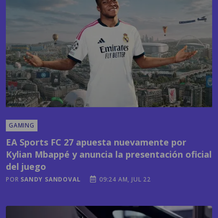
GAMING
EA Sports FC 27 apuesta nuevamente por
Kylian Mbappé y anuncia la presentación oficial
del juego
POR
SANDY SANDOVAL
09:24 AM, JUL 22