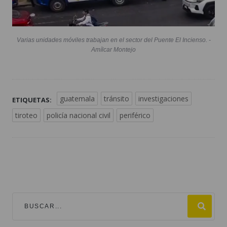
Varias unidades móviles trabajan en el sector del Puente El Incienso. -
Amílcar Montejo
guatemala
tránsito
investigaciones
ETIQUETAS:
tiroteo
policía nacional civil
periférico