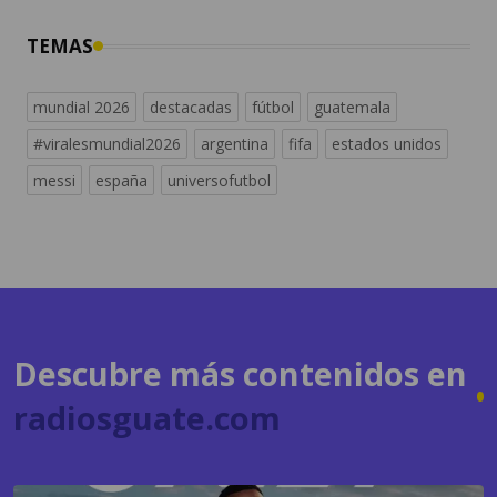
mundial 2026
destacadas
fútbol
guatemala
#viralesmundial2026
argentina
fifa
estados unidos
messi
españa
universofutbol
Descubre más contenidos en
radiosguate.com