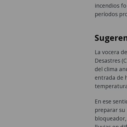
incendios fo
períodos pr
Sugeren
La vocera de
Desastres (C
del clima an
entrada de h
temperatura
En ese sent
preparar su
bloqueador, 
lluvias en di