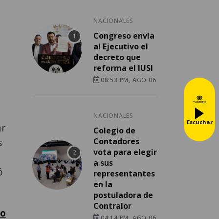
NACIONALES
Congreso envía
al Ejecutivo el
decreto que
reforma el IUSI
08:53 PM, AGO 06
NACIONALES
Escuchar
ar
Colegio de
s
Contadores
vota para elegir
a sus
ó
representantes
en la
postuladora de
Contralor
bo
04:14 PM, AGO 06