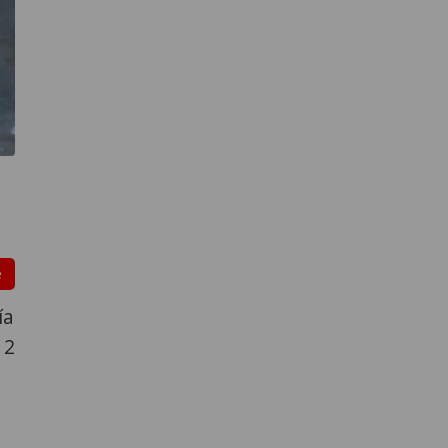
e
ía
12