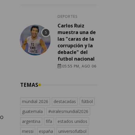
DEPORTES
Carlos Ruiz
muestra una de
las "caras de la
corrupción y la
debacle" del
futbol nacional
05:55 PM, AGO 06
TEMAS
mundial 2026
destacadas
fútbol
guatemala
#viralesmundial2026
mo
argentina
fifa
estados unidos
messi
españa
universofutbol