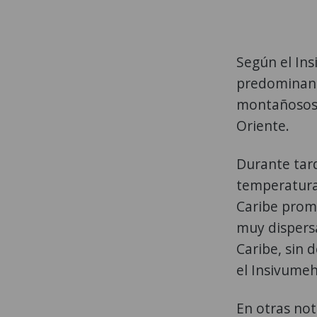
Según el Ins
predominand
montañosos o
Oriente.
Durante tard
temperatura
Caribe promo
muy dispersa
Caribe, sin 
el Insivumeh
En otras not