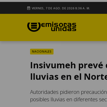
VIERNES, 7 DE AGO. DE 2026 8:36 A. M.
NACIONALES
Insivumeh prevé c
lluvias en el Nort
Autoridades pidieron precaución 
posibles lluvias en diferentes sec