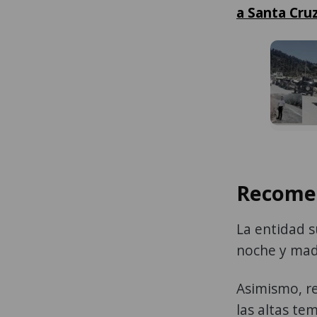
a Santa Cru
Recomen
La entidad 
noche y ma
Asimismo, r
las altas te