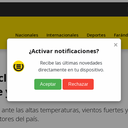
Nacionales
Internacionales
Deportes
Faránd
×
¿Activar notificaciones?
Recibe las últimas novedades
directamente en tu dispositivo.
lima cálido y posibles
Aceptar
Rechazar
e y Caribe del país
ante las altas temperaturas, vientos fuertes y
tores del país.