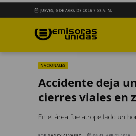
JUEVES, 6 DE AGO. DE 2026 7:58 A. M.
NACIONALES
Accidente deja un
cierres viales en 
En el área fue atropellado un h
POR
NANCY ALVAREZ
06:42, ABR 21 2026