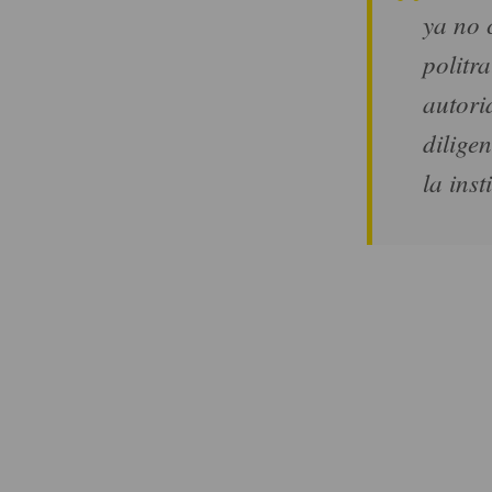
ya no 
politr
autori
dilige
la inst