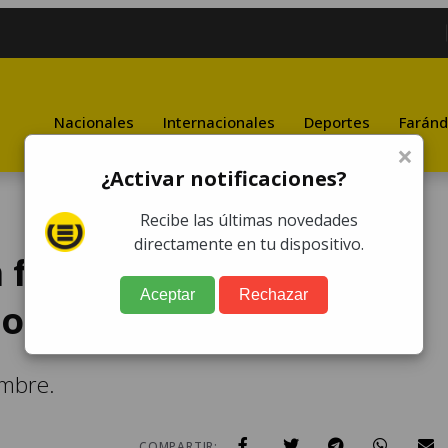
Nacionales
Internacionales
Deportes
Faránd
×
¿Activar notificaciones?
Recibe las últimas novedades
directamente en tu dispositivo.
 fallecido y provoca
Aceptar
Rechazar
zona 7
ombre.
COMPARTIR: