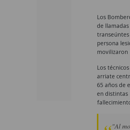
Los Bombero
de llamadas 
transeúntes 
persona lesi
movilizaron
Los técnicos
arriate cen
65 años de e
en distintas
fallecimient
"Al mo