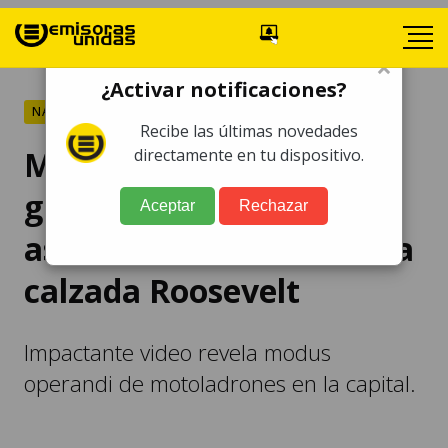
×
¿Activar notificaciones?
NACIONALES
Recibe las últimas novedades
Motoladrones quedan
directamente en tu dispositivo.
grabados mientras
Aceptar
Rechazar
asaltan a conductor en la
calzada Roosevelt
Impactante video revela modus
operandi de motoladrones en la capital.