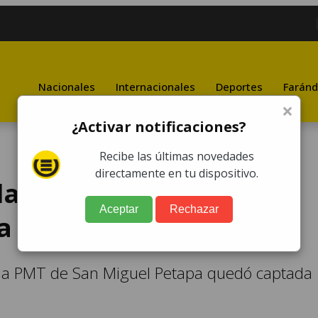
Nacionales
Internacionales
Deportes
Faránd
×
¿Activar notificaciones?
Recibe las últimas novedades
directamente en tu dispositivo.
la PMT es agredida en
Aceptar
Rechazar
a
e la PMT de San Miguel Petapa quedó captada