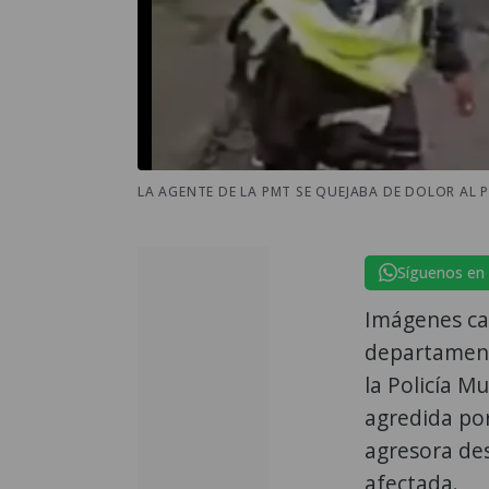
LA AGENTE DE LA PMT SE QUEJABA DE DOLOR AL P
Síguenos en
Imágenes ca
departament
la Policía M
agredida por
agresora des
afectada.