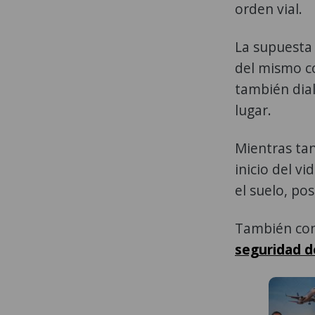
orden vial.
La supuesta 
del mismo co
también dial
lugar.
Mientras tan
inicio del v
el suelo, po
También con
seguridad de