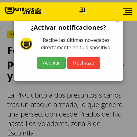
×
¿Activar notificaciones?
NACIONALES
Recibe las últimas novedades
Fotos: Tiroteo y
directamente en tu dispositivo.
persecución deja heridos
Aceptar
Rechazar
y detenidos en Escuintla
La PNC ubicó a dos presuntos sicarios
tras un ataque armado, lo que generó
una persecución desde Prados del Río
hasta Los Voladores, zona 3 de
Escuintla.