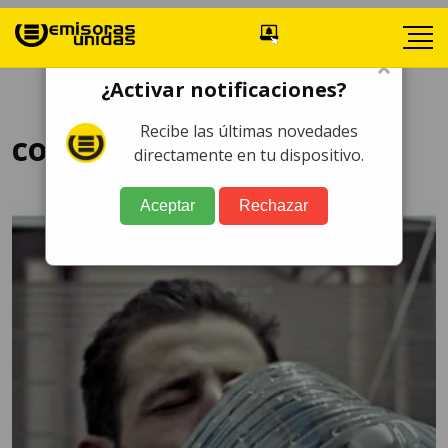
×
¿Activar notificaciones?
Recibe las últimas novedades
como acabar resaca
directamente en tu dispositivo.
Aceptar
Rechazar