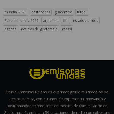
mundial 2026
destacadas
guatemala
fútbol
#viralesmundial2026
argentina
fifa
estados unidos
españa
noticias de guatemala
messi
Grupo Emisoras Unidas es el primer grupo multimedios de
Centroamérica, con 60 años de experiencia innovando y
posicionándose como líder en medios de comunicación en
Guatemala. Cuenta con 59 estaciones de radio con cobertura