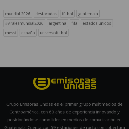
mundial 2026
destacadas
fútbol
guatemala
#viralesmundial2026
argentina
fifa
estados unidos
messi
españa
universofutbol
Grupo Emisoras Unidas es el primer grupo multimedios de
Centroamérica, con 60 años de experiencia innovando y
posicionándose como líder en medios de comunicación en
Guatemala. Cuenta con 59 estaciones de radio con cobertura