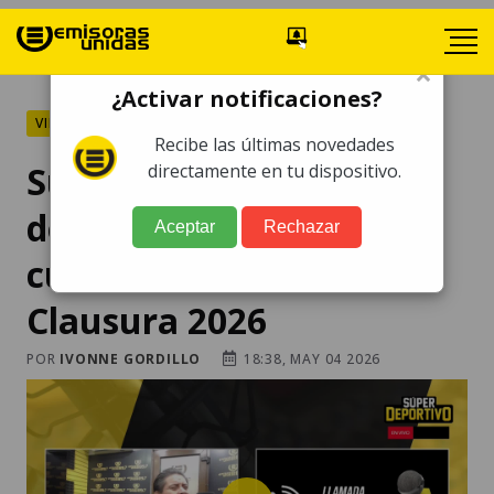
×
¿Activar notificaciones?
VIDEOS
Recibe las últimas novedades
Súper Deportivo: Lo que
directamente en tu dispositivo.
dejaron las llaves de
Aceptar
Rechazar
cuartos de final del
Clausura 2026
POR
IVONNE GORDILLO
18:38, MAY 04 2026