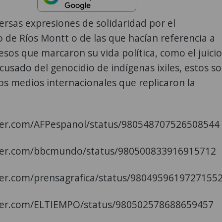
versas expresiones de solidaridad por el
o de Ríos Montt o de las que hacían referencia a
esos que marcaron su vida política, como el juicio
cusado del genocidio de indígenas ixiles, estos s
os medios internacionales que replicaron la
tter.com/AFPespanol/status/980548707526508544
tter.com/bbcmundo/status/980500833916915712
tter.com/prensagrafica/status/9804959619727155
tter.com/ELTIEMPO/status/980502578688659457