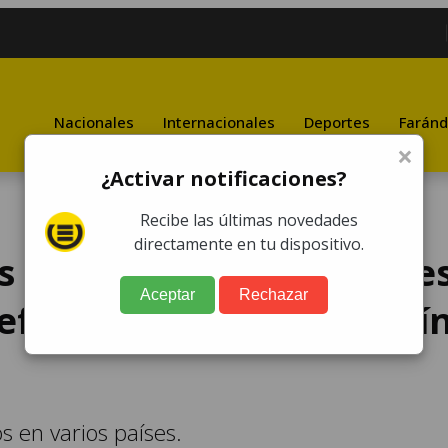
Nacionales
Internacionales
Deportes
Faránd
×
¿Activar notificaciones?
Recibe las últimas novedades
directamente en tu dispositivo.
s medios internacionale
Aceptar
Rechazar
efe de Estado, José Efraí
s en varios países.