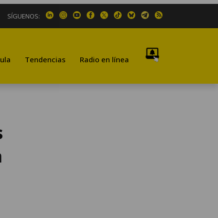
SÍGUENOS:
ula
Tendencias
Radio en línea
s
n