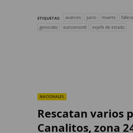
avances
juicio
muerte
fallec
ETIQUETAS:
genocidio
euriosmontt
exjefe de estado
NACIONALES
Rescatan varios p
Canalitos, zona 2