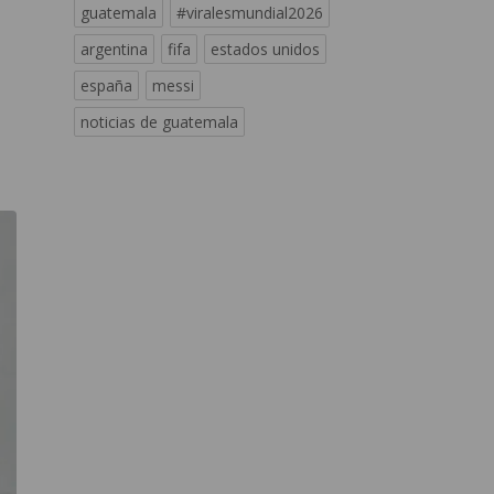
guatemala
#viralesmundial2026
argentina
fifa
estados unidos
españa
messi
noticias de guatemala