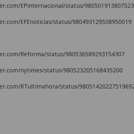
tter.com/EPinternacional/status/98050191380752
tter.com/EFEnoticias/status/980493129508950019
tter.com/Reforma/status/980536589293154307
tter.com/nytimes/status/980523205168435200
tter.com/RTultimahora/status/9805142022751969