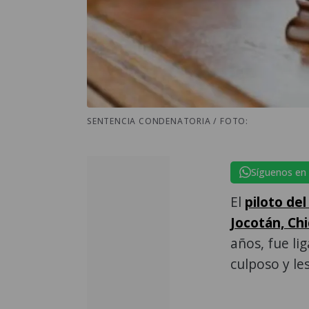
SENTENCIA CONDENATORIA / FOTO:
Síguenos en
El
piloto del
Jocotán, Ch
años, fue li
culposo y le