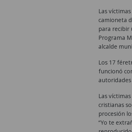
Las víctimas
camioneta d
para recibir
Programa Mu
alcalde muni
Los 17 féret
funcionó co
autoridades
Las víctimas
cristianas s
procesión lo
“Yo te extra
reproducido