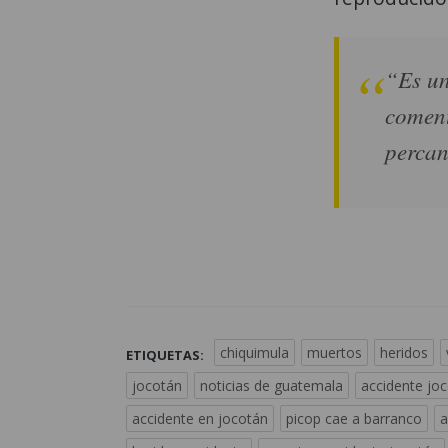
“Es un
coment
percan
chiquimula
muertos
heridos
ETIQUETAS:
jocotán
noticias de guatemala
accidente jo
accidente en jocotán
picop cae a barranco
a