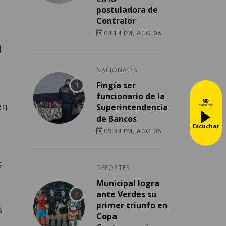
postuladora de
Contralor
04:14 PM, AGO 06
l
NACIONALES
Fingía ser
funcionario de la
én
Superintendencia
de Bancos
Escuchar
09:34 PM, AGO 06
s
DEPORTES
Municipal logra
ante Verdes su
primer triunfo en
s
Copa