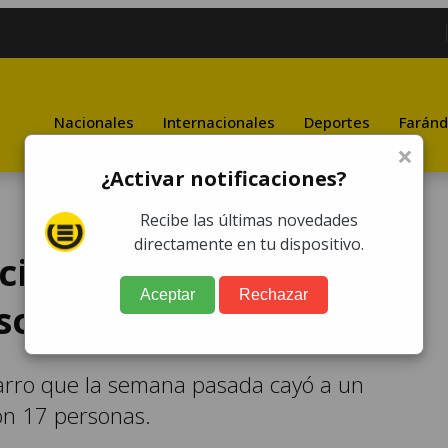
Nacionales
Internacionales
Deportes
Faránd
×
¿Activar notificaciones?
Recibe las últimas novedades
directamente en tu dispositivo.
ccidentado en Jocotán
Aceptar
Rechazar
so penal
carro que la semana pasada cayó a un
on 17 personas.