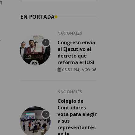
n
EN PORTADA
NACIONALES
.
Congreso envía
al Ejecutivo el
decreto que
reforma el IUSI
08:53 PM, AGO 06
NACIONALES
Colegio de
Contadores
vota para elegir
a sus
representantes
en la