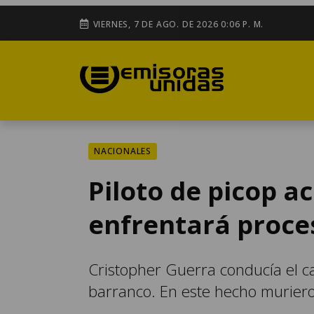
VIERNES, 7 DE AGO. DE 2026 0:06 P. M.
NACIONALES
Piloto de picop a
enfrentará proce
Cristopher Guerra conducía el 
barranco. En este hecho murier