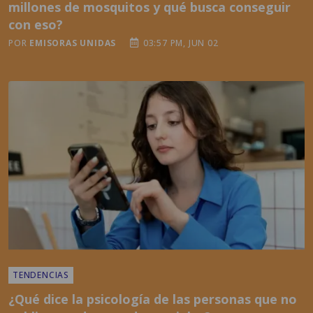
POR
EMISORAS UNIDAS
03:57 PM, JUN 02
TENDENCIAS
¿Qué dice la psicología de las personas que no
publican nada en redes sociales?
POR
EMISORAS UNIDAS
01:50 PM, JUN 10