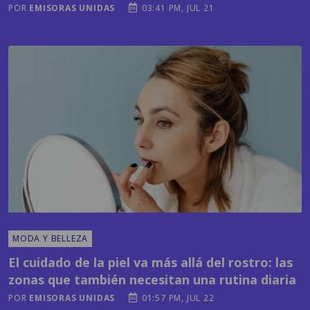
MODA Y BELLEZA
El cuidado de la piel va más allá del rostro: las
zonas que también necesitan una rutina diaria
POR
EMISORAS UNIDAS
01:57 PM, JUL 22