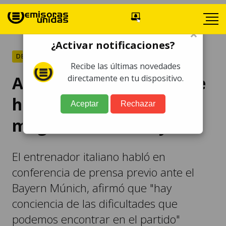
×
¿Activar notificaciones?
DEPORTES
Recibe las últimas novedades
Ancelotti cree que puede
directamente en tu dispositivo.
haber una "noche
Aceptar
Rechazar
mágica" ante el Bayern
El entrenador italiano habló en
conferencia de prensa previo ante el
Bayern Múnich, afirmó que "hay
conciencia de las dificultades que
podemos encontrar en el partido"