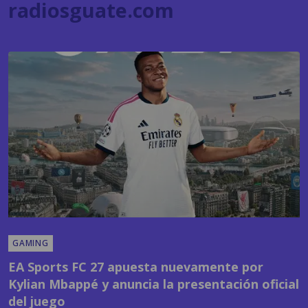
GAMING
EA Sports FC 27 apuesta nuevamente por
Kylian Mbappé y anuncia la presentación oficial
del juego
POR
SANDY SANDOVAL
09:24 AM, JUL 22