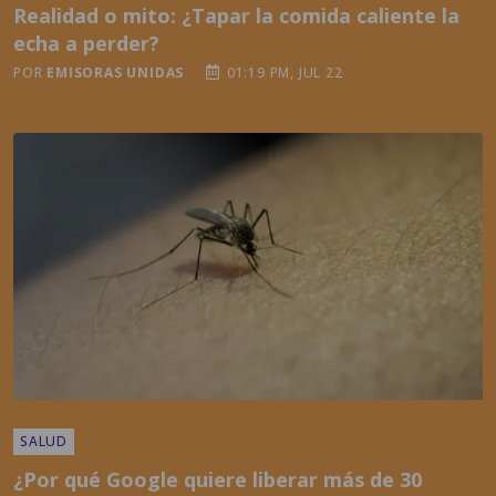
POR
EMISORAS UNIDAS
01:19 PM, JUL 22
SALUD
¿Por qué Google quiere liberar más de 30
millones de mosquitos y qué busca conseguir
con eso?