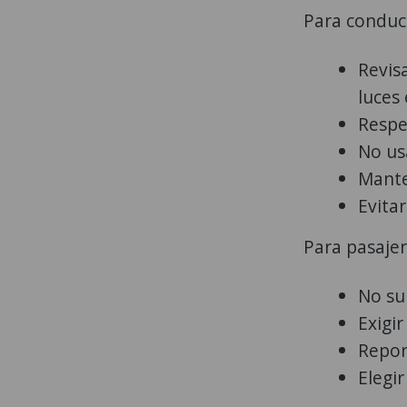
Para conduc
Revisa
luces
Respet
No us
Mante
Evita
Para pasaje
No su
Exigir
Repor
Elegir