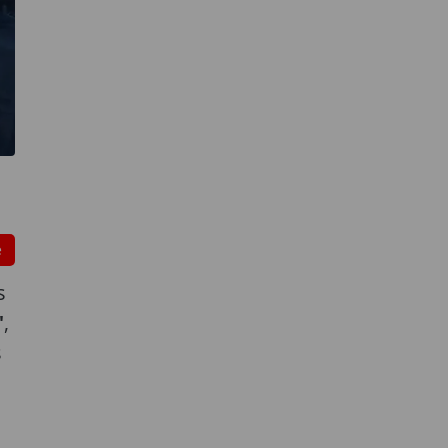
e
s
"
,
s