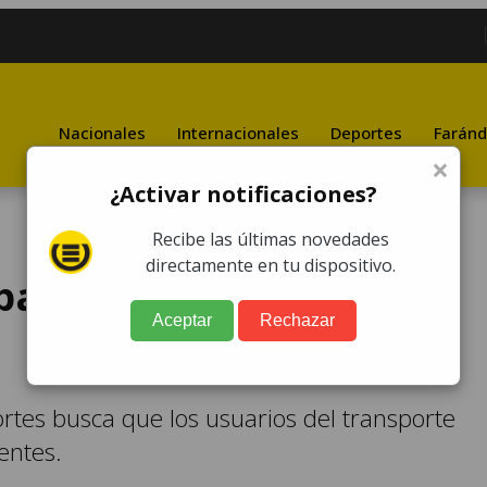
Nacionales
Internacionales
Deportes
Faránd
×
¿Activar notificaciones?
Recibe las últimas novedades
directamente en tu dispositivo.
paña "Viaja seguro y
Aceptar
Rechazar
rtes busca que los usuarios del transporte
entes.