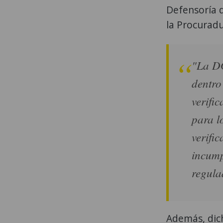
Defensoría d
la Procurad
"La DG
dentro
verifi
para l
verifi
incump
regula
Además, dich