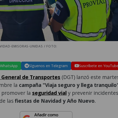
VIDAD-EMISORAS-UNIDAS / FOTO:
 WhatsApp
Síguenos en Telegram
Suscríbete en YouTub
n General de Transportes
(DGT) lanzó este marte
embre la
campaña "Viaja seguro y llega tranquilo
 promover la
seguridad vial
y prevenir incidente
de las
fiestas de Navidad y Año Nuevo
.