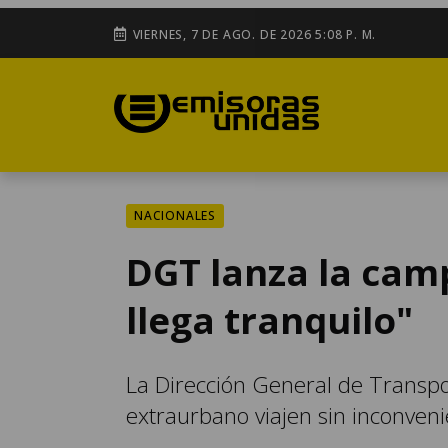
VIERNES, 7 DE AGO. DE 2026 5:08 P. M.
NACIONALES
DGT lanza la cam
llega tranquilo"
La Dirección General de Transpo
extraurbano viajen sin inconveni