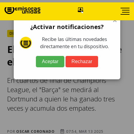
×
¿Activar notificaciones?
DEPORTES
Recibe las últimas novedades
El Barcelona invicto ante
directamente en tu dispositivo.
el Borussia Dortmund
Aceptar
Rechazar
En cuartos de final de Champions
League, el "Barça" se medirá al
Dortmund a quien le ha ganado tres
veces y acumula dos empates.
POR
OSCAR CORONADO
07:54, MAR 13 2025