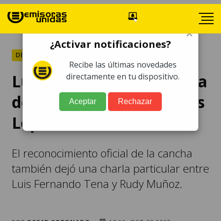
×
¿Activar notificaciones?
DEPORTES
Recibe las últimas novedades
Luis Fernando Tena habla
directamente en tu dispositivo.
de José Rosales y de Jesús
Aceptar
Rechazar
López
El reconocimiento oficial de la cancha
también dejó una charla particular entre
Luis Fernando Tena y Rudy Muñoz.