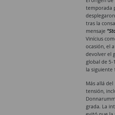
El origen de
temporada pa
desplegaron 
tras la cons
mensaje
"St
Vinícius com
ocasión, el 
devolver el
global de 5-
la siguiente 
Más allá del
tensión, inc
Donnarumma 
grada. La i
evitó que la 