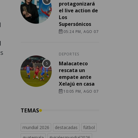
protagonizará
el live action de
Los
Supersónicos
l
05:24 PM, AGO 07
l
os
DEPORTES
Malacateco
rescata un
empate ante
Xelajú en casa
10:05 PM, AGO 07
TEMAS
mundial 2026
destacadas
fútbol
guatemala
#viralesmundial2026