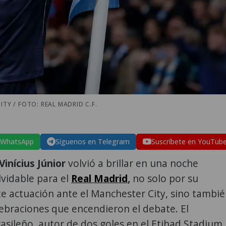
TY / FOTO: REAL MADRID C.F.
 WhatsApp
Síguenos en Telegram
Suscríbete en YouTub
Vinícius Júnior
volvió a brillar en una noche
vidable para el
Real Madrid
,
no solo por su
e actuación ante el Manchester City, sino tambi
ebraciones que encendieron el debate. El
asileño, autor de dos goles en el Etihad Stadium,