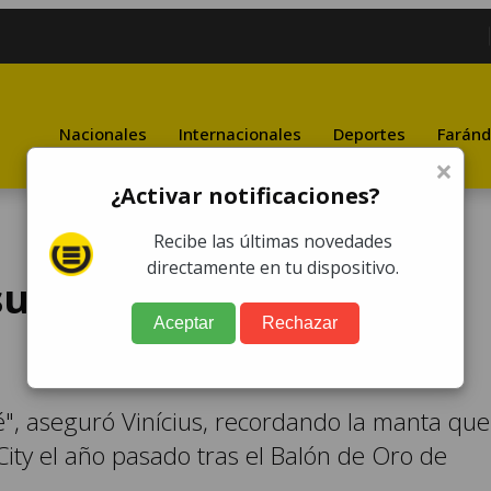
Nacionales
Internacionales
Deportes
Faránd
×
¿Activar notificaciones?
Recibe las últimas novedades
directamente en tu dispositivo.
 su celebración ante el
Aceptar
Rechazar
mité", aseguró Vinícius, recordando la manta que
City el año pasado tras el Balón de Oro de