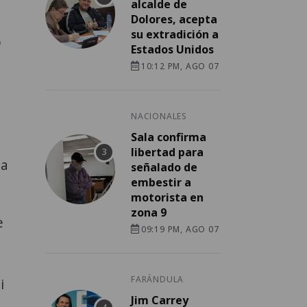
alcalde de
Dolores, acepta
su extradición a
o
Estados Unidos
10:12 PM, AGO 07
NACIONALES
Sala confirma
libertad para
 a
señalado de
embestir a
motorista en
zona 9
e
09:19 PM, AGO 07
FARÁNDULA
i
Jim Carrey