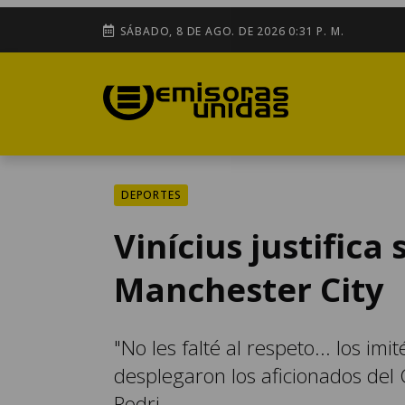
SÁBADO, 8 DE AGO. DE 2026 0:31 P. M.
DEPORTES
Vinícius justifica
Manchester City
"No les falté al respeto... los i
desplegaron los aficionados del 
Rodri.