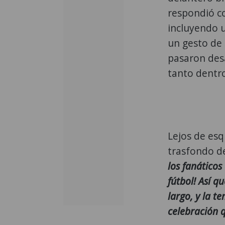
respondió co
incluyendo u
un gesto de 
pasaron des
tanto dentr
Lejos de esqu
trasfondo de
los fanáticos
fútbol! Así q
largo, y la 
celebración q