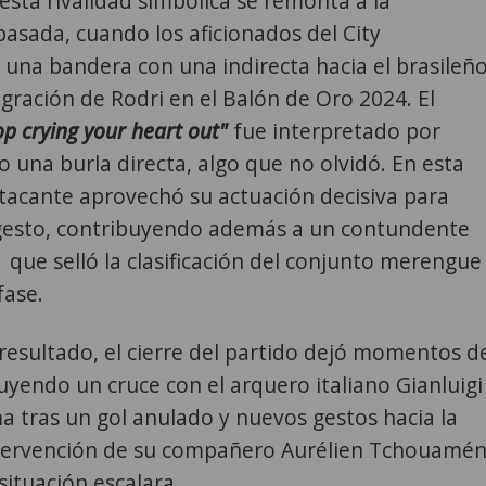
 esta rivalidad simbólica se remonta a la
sada, cuando los aficionados del City
una bandera con una indirecta hacia el brasileñ
agración de Rodri en el Balón de Oro 2024. El
op crying your heart out"
fue interpretado por
o una burla directa, algo que no olvidó. En esta
atacante aprovechó su actuación decisiva para
 gesto, contribuyendo además a un contundente
1 que selló la clasificación del conjunto merengue
fase.
 resultado, el cierre del partido dejó momentos d
luyendo un cruce con el arquero italiano Gianluigi
tras un gol anulado y nuevos gestos hacia la
ntervención de su compañero Aurélien Tchouamén
situación escalara.