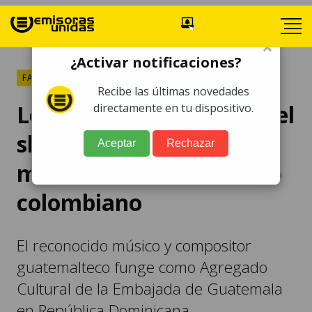
×
¿Activar notificaciones?
FARÁNDULA
Recibe las últimas novedades
Lester Godínez "se roba el
directamente en tu dispositivo.
show" al fusionar la
Aceptar
Rechazar
marimba con el currulao
colombiano
El reconocido músico y compositor
guatemalteco funge como Agregado
Cultural de la Embajada de Guatemala
en República Dominicana.