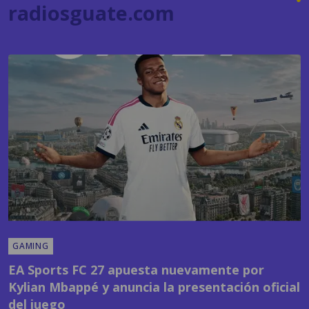
GAMING
EA Sports FC 27 apuesta nuevamente por
Kylian Mbappé y anuncia la presentación oficial
del juego
POR
SANDY SANDOVAL
09:24 AM, JUL 22