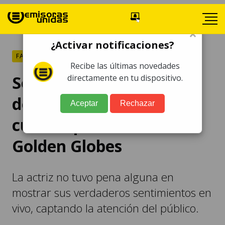
×
¿Activar notificaciones?
FARÁNDULA
Recibe las últimas novedades
Se hace viral la reacción
directamente en tu dispositivo.
de Amanda Seyfried
Aceptar
Rechazar
cuando perdió en los
Golden Globes
La actriz no tuvo pena alguna en
mostrar sus verdaderos sentimientos en
vivo, captando la atención del público.