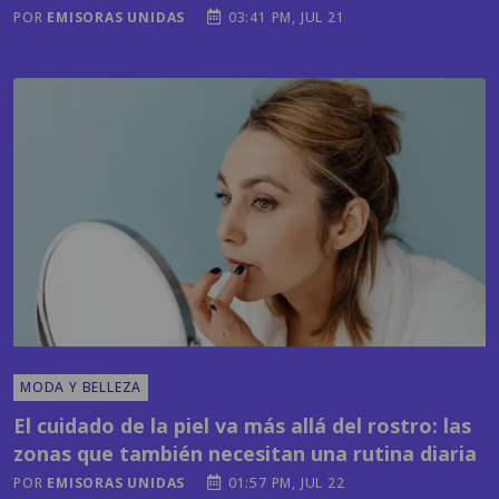
MODA Y BELLEZA
El cuidado de la piel va más allá del rostro: las
zonas que también necesitan una rutina diaria
POR
EMISORAS UNIDAS
01:57 PM, JUL 22