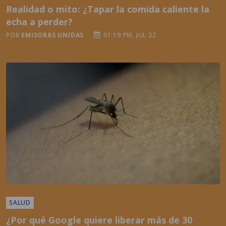
POR
EMISORAS UNIDAS
01:19 PM, JUL 22
SALUD
¿Por qué Google quiere liberar más de 30
millones de mosquitos y qué busca conseguir
con eso?