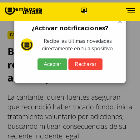
×
¿Activar notificaciones?
FARÁNDULA
Recibe las últimas novedades
Britney Spears ingresó a
directamente en tu dispositivo.
rehabilitación tras
Aceptar
Rechazar
arresto por alcohol
La cantante, quien fuentes aseguran
que reconoció haber tocado fondo, inicia
tratamiento voluntario por adicciones,
buscando mitigar consecuencias de su
reciente incidente legal.