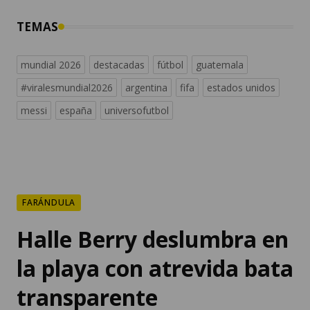
mundial 2026
destacadas
fútbol
guatemala
#viralesmundial2026
argentina
fifa
estados unidos
messi
españa
universofutbol
FARÁNDULA
Halle Berry deslumbra en
la playa con atrevida bata
transparente
A sus 59 años, la actriz rompe con los