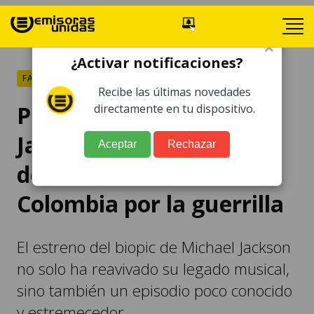
×
¿Activar notificaciones?
FARÁNDULA
Recibe las últimas novedades
Película de Michael
directamente en tu dispositivo.
Jackson revive secuestro
Aceptar
Rechazar
de su hermano en
Colombia por la guerrilla
El estreno del biopic de Michael Jackson
no solo ha reavivado su legado musical,
sino también un episodio poco conocido
y estremecedor.