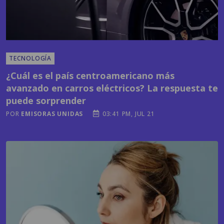
TECNOLOGÍA
¿Cuál es el país centroamericano más
avanzado en carros eléctricos? La respuesta te
puede sorprender
POR
EMISORAS UNIDAS
03:41 PM, JUL 21