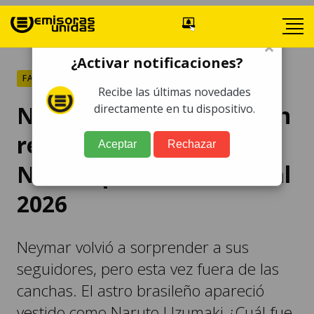
×
¿Activar notificaciones?
FARÁNDULA
Recibe las últimas novedades
Neymar desata locura en
directamente en tu dispositivo.
redes con cosplay de
Aceptar
Rechazar
Naruto previo al Mundial
2026
Neymar volvió a sorprender a sus
seguidores, pero esta vez fuera de las
canchas. El astro brasileño apareció
vestido como Naruto Uzumaki ¿Cuál fue