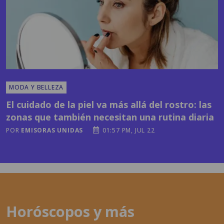
MODA Y BELLEZA
El cuidado de la piel va más allá del rostro: las
zonas que también necesitan una rutina diaria
POR
EMISORAS UNIDAS
01:57 PM, JUL 22
Horóscopos y más
contenidos en
latronadora.com