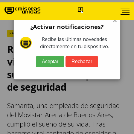
×
¿Activar notificaciones?
FARÁNDULA
Recibe las últimas novedades
Ricardo Arjona se hace
directamente en tu dispositivo.
viral tras cumplir el
Aceptar
Rechazar
sueño de una empleada
de seguridad
Samanta, una empleada de seguridad
del Movistar Arena de Buenos Aires,
cumplió el sueño de su vida. Tras
hacerse viral cantando de espaldas al