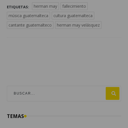
herman may
fallecimiento
ETIQUETAS:
música guatemalteca
cultura guatemalteca
cantante guatemalteco
herman may velásquez
TEMAS
mundial 2026
destacadas
guatemala
fútbol
#viralesmundial2026
argentina
fifa
estados unidos