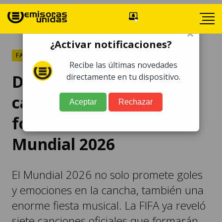
×
¿Activar notificaciones?
FARÁNDULA
Recibe las últimas novedades
De Shakira a Anitta: las
directamente en tu dispositivo.
canciones oficiales que
Aceptar
Rechazar
formarán el álbum del
Mundial 2026
El Mundial 2026 no solo promete goles
y emociones en la cancha, también una
enorme fiesta musical. La FIFA ya reveló
siete canciones oficiales que formarán