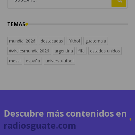
TEMAS
mundial 2026
destacadas
fútbol
guatemala
#viralesmundial2026
argentina
fifa
estados unidos
messi
españa
universofutbol
Descubre más contenidos en
radiosguate.com