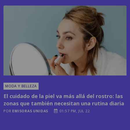
MODA Y BELLEZA
El cuidado de la piel va más allá del rostro: las
zonas que también necesitan una rutina diaria
POR
EMISORAS UNIDAS
01:57 PM, JUL 22