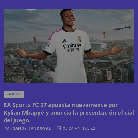
GAMING
EA Sports FC 27 apuesta nuevamente por
Kylian Mbappé y anuncia la presentación oficial
del juego
POR
SANDY SANDOVAL
09:24 AM, JUL 22