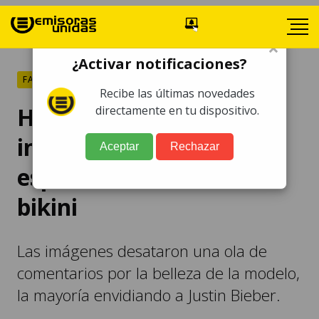
×
¿Activar notificaciones?
FARÁNDULA
Recibe las últimas novedades
Hailey Bieber rompe el
directamente en tu dispositivo.
internet con sus
Aceptar
Rechazar
espectaculares fotos en
bikini
Las imágenes desataron una ola de
comentarios por la belleza de la modelo,
la mayoría envidiando a Justin Bieber.