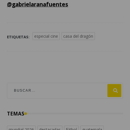
@gabrielaranafuentes
especial cine
casa del dragón
ETIQUETAS:
TEMAS
mundial 2026
destacadas
fútbol
guatemala