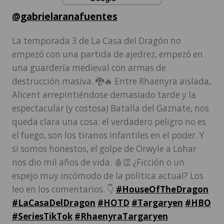
@gabrielaranafuentes
La temporada 3 de La Casa del Dragón no
empezó con una partida de ajedrez, empezó en
una guardería medieval con armas de
destrucción masiva. 🐉🔥 Entre Rhaenyra aislada,
Alicent arrepintiéndose demasiado tarde y la
espectacular (y costosa) Batalla del Gaznate, nos
queda clara una cosa: el verdadero peligro no es
el fuego, son los tiranos infantiles en el poder. Y
si somos honestos, el golpe de Orwyle a Lohar
nos dio mil años de vida. 🩸👏 ¿Ficción o un
espejo muy incómodo de la política actual? Los
leo en los comentarios. 👇
#HouseOfTheDragon
#LaCasaDelDragon
#HOTD
#Targaryen
#HBO
#SeriesTikTok
#RhaenyraTargaryen