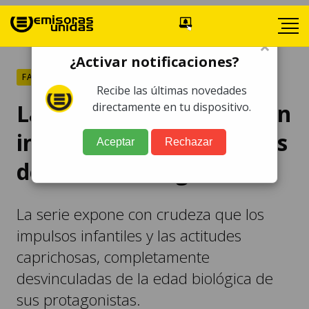
×
¿Activar notificaciones?
FARÁNDULA
Recibe las últimas novedades
La Casa del Dragón T3: un
directamente en tu dispositivo.
inicio brutal, los príncipes
Aceptar
Rechazar
deben ser castigados
La serie expone con crudeza que los
impulsos infantiles y las actitudes
caprichosas, completamente
desvinculadas de la edad biológica de
sus protagonistas.