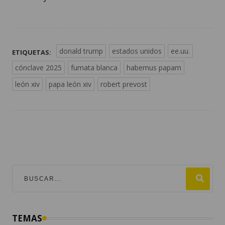
donald trump
estados unidos
ee.uu.
ETIQUETAS:
cónclave 2025
fumata blanca
habemus papam
león xiv
papa león xiv
robert prevost
TEMAS