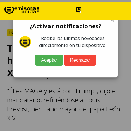
×
¿Activar notificaciones?
INTERNACIONALES
Recibe las últimas novedades
Trump presume que
directamente en tu dispositivo.
hermano del papa León
Aceptar
Rechazar
XIV es republicano
"Él es MAGA y está con Trump", dijo el
mandatario, refiriéndose a Louis
Prevost, hermano mayor del papa León
XIV.