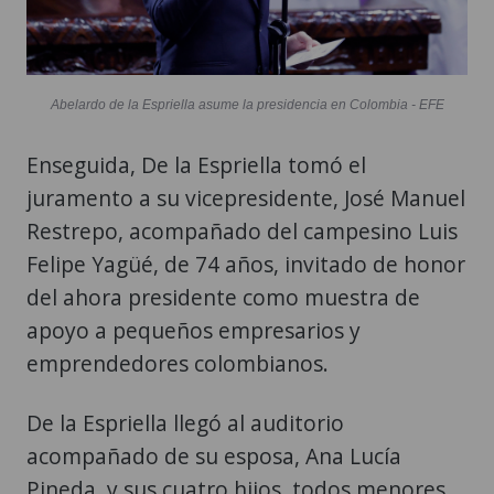
Abelardo de la Espriella asume la presidencia en Colombia - EFE
Enseguida, De la Espriella tomó el
juramento a su vicepresidente, José Manuel
Restrepo, acompañado del campesino Luis
Felipe Yagüé, de 74 años, invitado de honor
del ahora presidente como muestra de
apoyo a pequeños empresarios y
emprendedores colombianos.
De la Espriella llegó al auditorio
acompañado de su esposa, Ana Lucía
Pineda, y sus cuatro hijos, todos menores
de edad, y fue recibido con aplausos por
los más de mil invitados nacionales e