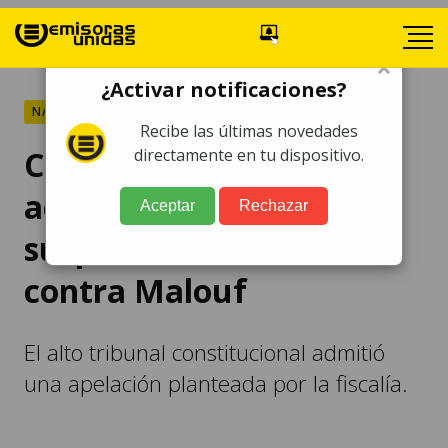
×
¿Activar notificaciones?
NACIONALES
Recibe las últimas novedades
Caso Floridalma: CC
directamente en tu dispositivo.
acepta apelación y
Aceptar
Rechazar
suspende sentencia
contra Malouf
El alto tribunal constitucional admitió
una apelación planteada por la fiscalía.